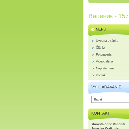
Вапеник - 15
MENU
Úvodná stránka
Články
Fotogaléria
Videogaléria
Napíšte nám
Kontakt
VYHĽADÁVANIE
KONTAKT
starosta obce Vápeník
Jaroslav Krajkovič