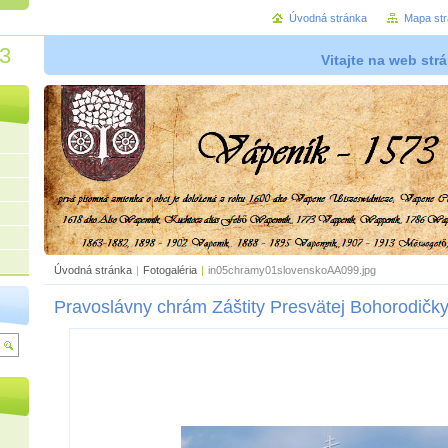
Úvodná stránka
Mapa st
73
Vitajte na web str
Úvodná stránka
|
Fotogaléria
|
in05chramy01slovenskoAA099.jpg
Pravoslávny chrám Záštity Presvätej Bohorodičk