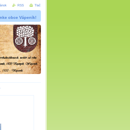
ránok
RSS
Tlač
ánke obce Vápeník!
y