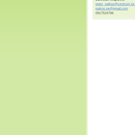
peter_pajkos@centrum.sk
pajkos.pe@gmail.com
0917524796