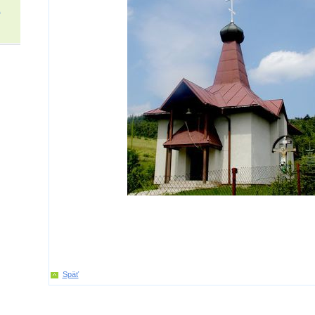
.
Späť