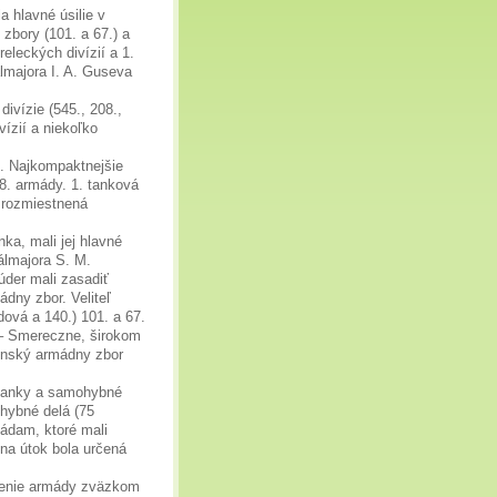
a hlavné úsilie v
 zbory (101. a 67.) a
leckých divízií a 1.
lmajora I. A. Guseva
ivízie (545., 208.,
vízií a niekoľko
í. Najkompaktnejšie
8. armády. 1. tanková
a rozmiestnená
ka, mali jej hlavné
rálmajora S. M.
der mali zasadiť
ádny zbor. Veliteľ
dová a 140.) 101. a 67.
 – Smereczne, širokom
venský armádny zbor
 tanky a samohybné
ohybné delá (75
gádam, ktoré mali
 na útok bola určená
elenie armády zväzkom