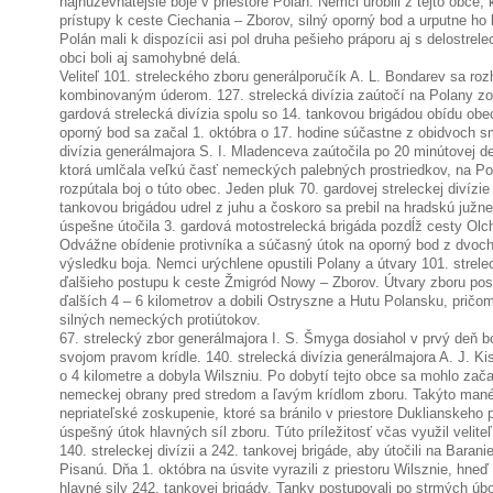
najhúževnatejšie boje v priestore Polán. Nemci urobili z tejto obce, 
prístupy k ceste Ciechania – Zborov, silný oporný bod a urputne ho b
Polán mali k dispozícii asi pol druha pešieho práporu aj s delostre
obci boli aj samohybné delá.
Veliteľ 101. streleckého zboru generálporučík A. L. Bondarev sa roz
kombinovaným úderom. 127. strelecká divízia zaútočí na Polany zo
gardová strelecká divízia spolu so 14. tankovou brigádou obídu obec
oporný bod sa začal 1. októbra o 17. hodine súčastne z obidvoch s
divízia generálmajora S. I. Mladenceva zaútočila po 20 minútovej de
ktorá umlčala veľkú časť nemeckých palebných prostriedkov, na Po
rozpútala boj o túto obec. Jeden pluk 70. gardovej streleckej divízie
tankovou brigádou udrel z juhu a čoskoro sa prebil na hradskú južn
úspešne útočila 3. gardová motostrelecká brigáda pozdĺž cesty Olc
Odvážne obídenie protivníka a súčasný útok na oporný bod z dvoch 
výsledku boja. Nemci urýchlene opustili Polany a útvary 101. strele
ďalšieho postupu k ceste Žmigród Nowy – Zborov. Útvary zboru postú
ďalších 4 – 6 kilometrov a dobili Ostryszne a Hutu Polansku, pričom
silných nemeckých protiútokov.
67. strelecký zbor generálmajora I. S. Šmyga dosiahol v prvý deň b
svojom pravom krídle. 140. strelecká divízia generálmajora A. J. Kis
o 4 kilometre a dobyla Wilszniu. Po dobytí tejto obce sa mohlo zača
nemeckej obrany pred stredom a ľavým krídlom zboru. Takýto man
nepriateľské zoskupenie, ktoré sa bránilo v priestore Duklianskeho 
úspešný útok hlavných síl zboru. Túto príležitosť včas využil veliteľ
140. streleckej divízii a 242. tankovej brigáde, aby útočili na Bara
Pisanú. Dňa 1. októbra na úsvite vyrazili z priestoru Wilsznie, hne
hlavné sily 242. tankovej brigády. Tanky postupovali po strmých ú