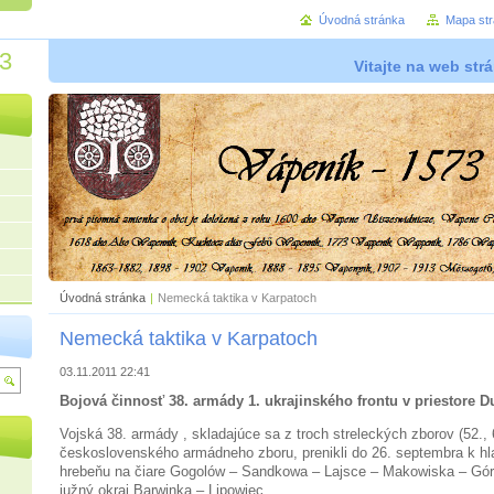
Úvodná stránka
Mapa st
73
Vitajte na web str
Úvodná stránka
|
Nemecká taktika v Karpatoch
Nemecká taktika v Karpatoch
03.11.2011 22:41
Bojová činnosť 38. armády 1. ukrajinského frontu v priestore 
Vojská 38. armády , skladajúce sa z troch streleckých zborov (52., 6
československého armádneho zboru, prenikli do 26. septembra k 
hrebeňu na čiare Gogolów – Sandkowa – Lajsce – Makowiska – Gór
južný okraj Barwinka – Lipowiec.