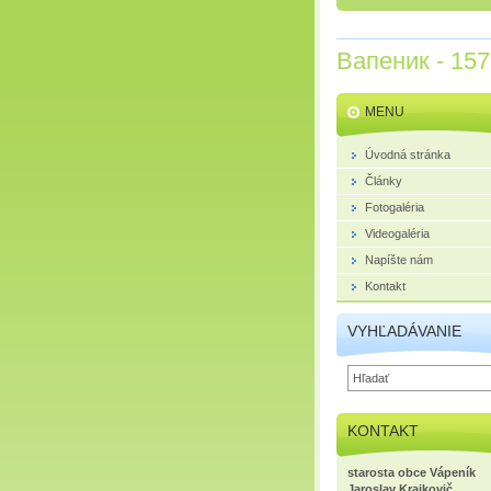
Вапеник - 15
MENU
Úvodná stránka
Články
Fotogaléria
Videogaléria
Napíšte nám
Kontakt
VYHĽADÁVANIE
KONTAKT
starosta obce Vápeník
Jaroslav Krajkovič