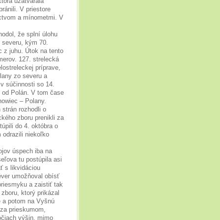
ktorá uzatvárala
ránili. V priestore
lectvom a mínometmi. V
hodol, že splní úlohu
 severu, kým 70.
 z juhu. Útok na tento
merov. 127. strelecká
lostreleckej príprave,
lany zo severu a
 v súčinnosti so 14.
e od Polán. V tom čase
howiec – Polany.
strán rozhodli o
ckého zboru prenikli za
pili do 4. októbra o
 odrazili niekoľko
ojov úspech iba na
eľova tu postúpila asi
ť s likvidáciou
éver umožňoval obísť
priesmyku a zaistiť tak
 zboru, ktorý prikázal
nie a potom na Vyšnú
ď za prieskumom,
bočiach výšin, mimo