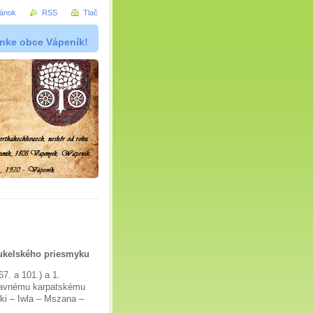
ránok
RSS
Tlač
ánke obce Vápeník!
Dukelského priesmyku
7. a 101.) a 1.
hlavnému karpatskému
ki – Iwla – Mszana –