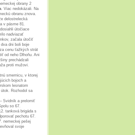
 nemeckej obrany 2
a
. Viac nedokázali. Na
emeckú obranu znova.
že delostrelecká
la v pásme 81.
dosiahli útočiace
rilo nadviazať
nkov, začala útočiť
dva dni boli boje
za cenu ťažkých strát
tiť od neho Dlhoňu. Ani
ýšiny prechádzali
uža proti mužovi.
tnú smernicu, v ktorej
júcich bojoch a
orskom lesnatom
í útok. Rozhodol sa
– Svidník a prelomiť
Spolu so 67.
2. tanková brigáda s
porovať pechotu 67.
57. nemeckej pešej
pevňoval svoje